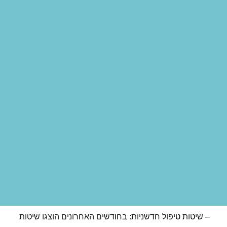
– שיטות טיפול חדשניות: בחודשים האחרונים הוצגו שיטות