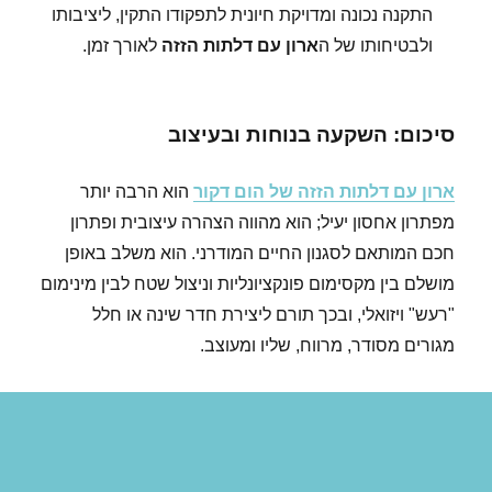
התקנה נכונה ומדויקת חיונית לתפקודו התקין, ליציבותו
ולבטיחותו של ה
ארון עם דלתות הזזה
לאורך זמן.
סיכום: השקעה בנוחות ובעיצוב
ארון עם דלתות הזזה של הום דקור
הוא הרבה יותר
מפתרון אחסון יעיל; הוא מהווה הצהרה עיצובית ופתרון
חכם המותאם לסגנון החיים המודרני. הוא משלב באופן
מושלם בין מקסימום פונקציונליות וניצול שטח לבין מינימום
"רעש" ויזואלי, ובכך תורם ליצירת חדר שינה או חלל
מגורים מסודר, מרווח, שליו ומעוצב.