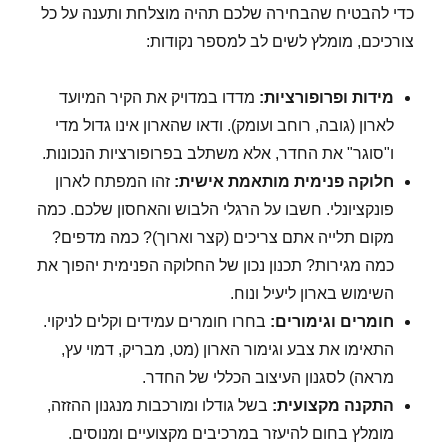
כדי להבטיח שהבחירה שלכם תהיה מוצלחת ותענה על כל
צורכיכם, מומלץ לשים לב למספר נקודות:
מידות ופרופורציות:
מדדו במדויק את הקיר המיועד
לארון (גובה, רוחב ועומק). ודאו שהארון אינו גדול מדי
ו"סוגר" את החדר, אלא משתלב בפרופורציות הנכונות.
חלוקה פנימית מותאמת אישית:
זהו המפתח לארון
פונקציונלי. חשבו על הרגלי הלבוש והאחסון שלכם. כמה
מקום תלייה אתם צריכים (קצר וארוך)? כמה מדפים?
כמה מגירות? תכנון נכון של החלוקה הפנימית יהפוך את
השימוש בארון ליעיל ונוח.
חומרים וגימורים:
בחרו חומרים עמידים וקלים לניקוי.
התאימו את צבע וגימור הארון (מט, מבריק, דמוי עץ,
מראה) לסגנון העיצוב הכללי של החדר.
התקנה מקצועית:
בשל גודלו ומורכבות מנגנון ההזזה,
מומלץ בחום להיעזר במרכיבים מקצועיים ומנוסים.