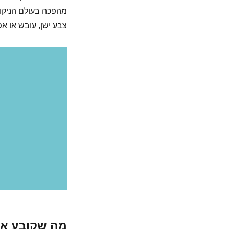
מהפכה בעולם הניקוי
צבע ישן, עובש או א
מה שקובע את