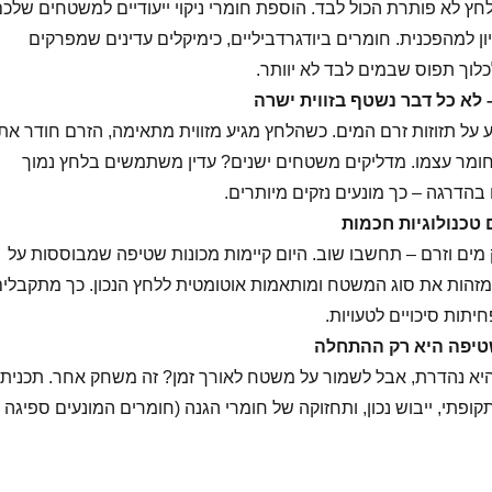
ץ לא פותרת הכול לבד. הוספת חומרי ניקוי ייעודיים למשטחים שלכ
ן למהפכנית. חומרים ביודגרדביליים, כימיקלים עדינים שמפרקים
וך תפוס שבמים לבד לא יוותר.
 לא כל דבר נשטף בזווית ישרה
ע על תזוזות זרם המים. כשהלחץ מגיע מזווית מתאימה, הזרם חודר את
חומר עצמו. מדליקים משטחים ישנים? עדין משתמשים בלחץ נמוך
בהדרגה – כך מונעים נזקים מיותרים.
טכנולוגיות חכמות
ים וזרם – תחשבו שוב. היום קיימות מכונות שטיפה שמבוססות על
זהות את סוג המשטח ומותאמות אוטומטית ללחץ הנכון. כך מתקבלי
יתות סיכויים לטעויות.
טיפה היא רק ההתחלה
יא נהדרת, אבל לשמור על משטח לאורך זמן? זה משחק אחר. תכנית
תקופתי, ייבוש נכון, ותחזוקה של חומרי הגנה (חומרים המונעים ספיגה