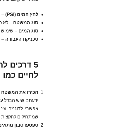
לחץ המים (PSI)
– כ
סוג המשטח
– לא כ
סוג המים
– שימוש 
טכניקת העבודה
– ז
5 דרכים 
לחיים כמו 
הכירו את המשטח ש
ידעתם שיש הבדל עצום
אפשרי. לדוגמה: עץ ע
שמתחילים להקצות מים
טפטפו סבון מתאים