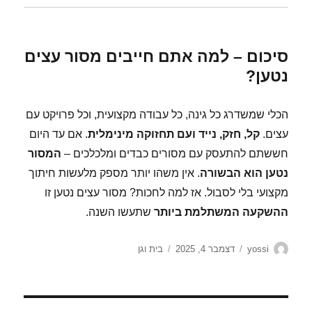
סיכום – למה אתם חייבים מסור עצים
נטען?
הכלי שמשדרג כל גינה, כל עבודה מקצועית, וכל פרויקט עם
עצים.
קל, חזק, נייד ועם תחזוקה מינימלית
. אם עד היום
חששתם להתעסק עם מסורים כבדים ומלכלכים –
המסור
נטען הוא הבשורה
. אין משהו יותר מספק מלעשות חיתוך
מקצועי בלי לסבול. אז למה לחכות? מסור עצים נטען זו
ההשקעה המשתלמת ביותר
שתעשו השנה.
מחבר
פורסם
קטגוריות
yossi
דצמבר 4, 2025
בית וגן
בתאריך